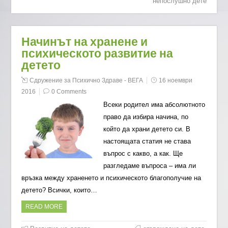
непослушно дете
Начинът на хранене и
психическото развитие на
детето
Сдружение за Психично Здраве - ВЕГА
16 ноември
2016
0 Comments
Всеки родител има абсолютното
право да избира начина, по
който да храни детето си. В
настоящата статия не става
въпрос с какво, а как. Ще
разгледаме въпроса – има ли
връзка между храненето и психическото благополучие на
детето? Всички, които…
READ MORE