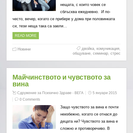
нещата, с които човек се
сблъсква ежедневно. И по-
често, вечер, когато се прибере у дома при половинката
си, тези неща така са заели…
READ MORE
двойка
,
комуникация
,
Новини
общуване
,
семинар
,
стрес
Майчинството и чувството за
вина
Сдружение за Психично Здраве - ВЕГА
5 януари 2015
0 Comments
Защо чувството за вина е почти
неизбежно, когато се отнася до
децата ни? Чувството за вина е
сложно и противоречиво. В