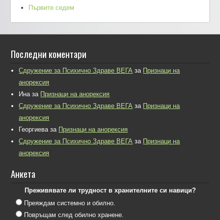
Първите седем
Последни коментари
Сдружение за Психично Здраве ВЕГА
за
Признаци на
анорексия
Ина
за
Признаци на анорексия
Сдружение за Психично Здраве ВЕГА
за
Признаци на
анорексия
Георгиева
за
Признаци на анорексия
Сдружение за Психично Здраве ВЕГА
за
Признаци на
анорексия
Анкета
Преживявате ли трудност в хранителните си навици?
Преяждам системно и обилно.
Повръщам след обилно хранене.