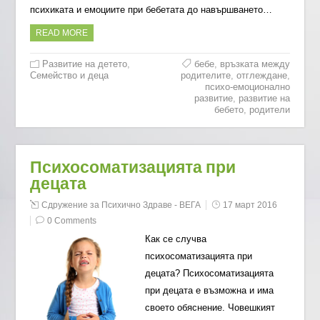
психиката и емоциите при бебетата до навършването…
READ MORE
Развитие на детето
,
бебе
,
връзката между
Семейство и деца
родителите
,
отглеждане
,
психо-емоционално
развитие
,
развитие на
бебето
,
родители
Психосоматизацията при
децата
Сдружение за Психично Здраве - ВЕГА
17 март 2016
0 Comments
Как се случва
психосоматизацията при
децата? Психосоматизацията
при децата е възможна и има
своето обяснение. Човешкият