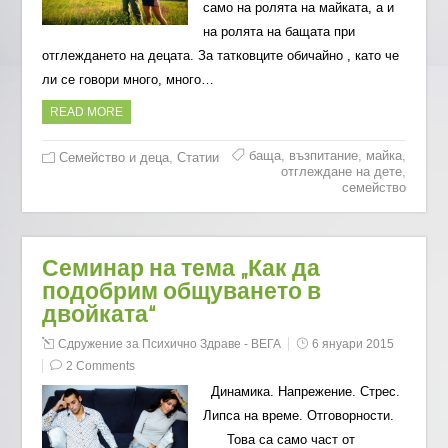
само на ролята на майката, а и
на ролята на бащата при
отглеждането на децата. За татковците обичайно , като че
ли се говори много, много…
READ MORE
баща
,
възпитание
,
майка
,
Семейство и деца
,
Статии
отглеждане на дете
,
семейство
Семинар на тема „Как да
подобрим общуването в
двойката“
Сдружение за Психично Здраве - ВЕГА
6 януари 2015
2 Comments
Динамика. Напрежение. Стрес.
Липса на време. Отговорности.
Това са само част от