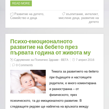
READ MORE
Развитие на детето
,
възпитание
,
интелект
,
Семейство и деца
мислене деца
,
развитие на
детето
Психо-емоционалното
развитие на бебето през
първата година от живота му
Сдружение за Психично Здраве - ВЕГА
7 април 2016
0 Comments
Темата за развитието на бебето
при бъдещите и настоящите
родители, е много коментирана
и разностранна – от
физическото, през
психическото, та до емоционалното развитие. В
следващите редове ще наблегна на връзката между