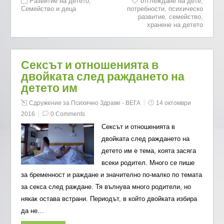
Развитие на детето
,
отглеждане на дете
,
Семейство и деца
потребности
,
психическо
развитие
,
семейство
,
хранене на детето
Сексът и отношенията в
двойката след раждането на
детето им
Сдружение за Психично Здраве - ВЕГА
14 октомври
2016
0 Comments
Сексът и отношенията в
двойката след раждането на
детето им е тема, коята засяга
всеки родител. Много се пише
за бременност и раждане и значително по-малко по темата
за секса след раждане. Тя вълнува много родители, но
някак остава встрани. Периодът, в който двойката избира
да не…