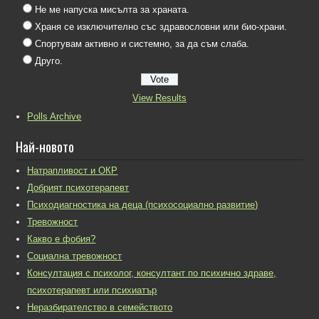
Не ме напуска мисълта за храната.
Храня се изключително със здравословни или био-храни.
Спортувам активно и системно, за да съм слаба.
Друго.
View Results
Polls Archive
Най-новото
Натрапливост и ОКР
Добрият психотерапевт
Психодиагностика на деца (психосоциално развитие)
Тревожност
Какво е фобия?
Социална тревожност
Консултация с психолог, консултант по психично здраве,
психотерапевт или психиатър
Неразбирателство в семейството