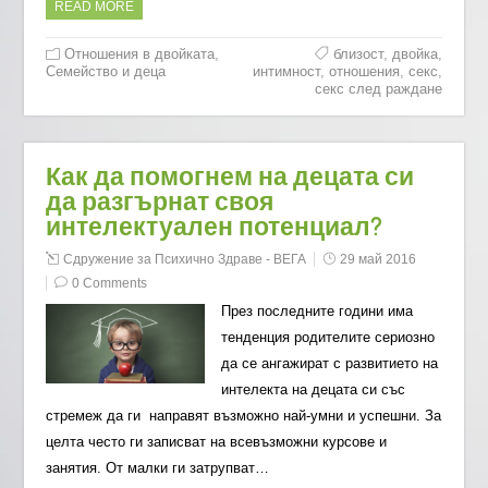
READ MORE
Отношения в двойката
,
близост
,
двойка
,
Семейство и деца
интимност
,
отношения
,
секс
,
секс след раждане
Как да помогнем на децата си
да разгърнат своя
интелектуален потенциал?
Сдружение за Психично Здраве - ВЕГА
29 май 2016
0 Comments
През последните години има
тенденция родителите сериозно
да се ангажират с развитието на
интелекта на децата си със
стремеж да ги направят възможно най-умни и успешни. За
целта често ги записват на всевъзможни курсове и
занятия. От малки ги затрупват…