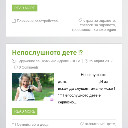
READ MORE
страх за здравето
,
Психични разстройства
тревоги за здравето
,
тревожност
,
хипохондрия
Непослушното дете !?
Сдружение за Психично Здраве - ВЕГА
25 април 2017
0 Comments
Непослушното
дете: „И аз
искам да слушам, ама не може !
“ * Непослушното дете е
сериозно…
READ MORE
възпитание
,
дете
,
Семейство и деца