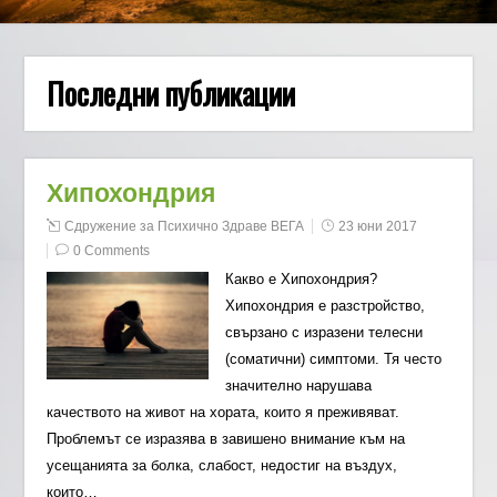
Последни публикации
Хипохондрия
Сдружение за Психично Здраве ВЕГА
23 юни 2017
0 Comments
Какво е Хипохондрия?
Хипохондрия е разстройство,
свързано с изразени телесни
(соматични) симптоми. Тя често
значително нарушава
качеството на живот на хората, които я преживяват.
Проблемът се изразява в завишено внимание към на
усещанията за болка, слабост, недостиг на въздух,
които…