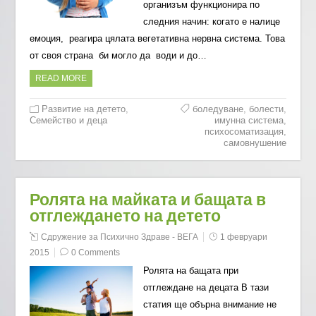
организъм функционира по
следния начин: когато е налице
емоция, реагира цялата вегетативна нервна система. Това
от своя страна би могло да води и до…
READ MORE
Развитие на детето
,
боледуване
,
болести
,
Семейство и деца
имунна система
,
психосоматизация
,
самовнушение
Ролята на майката и бащата в
отглеждането на детето
Сдружение за Психично Здраве - ВЕГА
1 февруари
2015
0 Comments
Ролята на бащата при
отглеждане на децата В тази
статия ще обърна внимание не