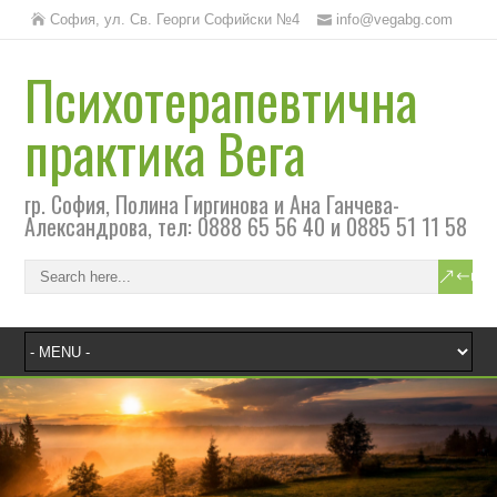
София, ул. Св. Георги Софийски №4
info@vegabg.com
Психотерапевтична
практика Вега
гр. София, Полина Гиргинова и Ана Ганчева-
Александрова, тел: 0888 65 56 40 и 0885 51 11 58