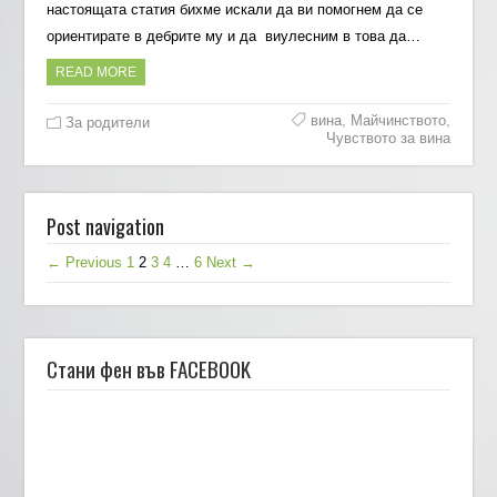
настоящата статия бихме искали да ви помогнем да се
ориентирате в дебрите му и да виулесним в това да…
READ MORE
вина
,
Майчинството
,
За родители
Чувството за вина
Post navigation
← Previous
1
2
3
4
…
6
Next →
Стани фен във FACEBOOK