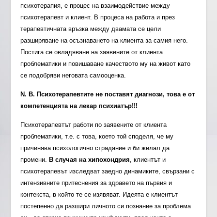
психотерапия, е процес на взаимодействие между
психотерапевт и клиент. В процеса на работа и през
терапевтичната връзка между двамата се цели
разширяване на осъзнаването на клиента за самия него.
Постига се овладяване на заявените от клиента
проблематики и повишаване качеството му на живот като
се подобряви неговата самооценка.
N. B.
Психотерапевтите не поставят диагнози, това е от
компетенцията на лекар психиатър!!!
Психотерапевтът работи по заявените от клиента
проблематики, т.е. с това, което той споделя, че му
причинява психологично страдание и би желал да
промени.
В случая на хипохондрия
, клиентът и
психотерапевът изследват заедно динамиките, свързани с
интензивните притеснения за здравето на първия и
контекста, в който те се изявяват. Идеята е клиентът
постепенно да разшири личното си познание за проблема