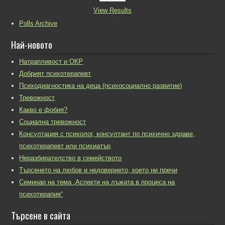
View Results
Polls Archive
Най-новото
Натрапливост и ОКР
Добрият психотерапевт
Психодиагностика на деца (психосоциално развитие)
Тревожност
Какво е фобия?
Социална тревожност
Консултация с психолог, консултант по психично здраве,
психотерапевт или психиатър
Неразбирателство в семейството
Търсенето на любов и недоверието, което ни пречи
Семинар на тема „Аспекти на лъжата в процеса на
психотерапия“
Търсене в сайта