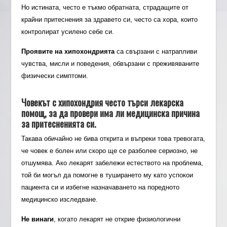
Но истината, често е тъкмо обратната, страдащите от
крайни притеснения за здравето си, често са хора, които
контролират усилено себе си.
Проявите на хипохондрията
са свързани с натрапливи
чувства, мисли и поведения, обвързани с преживяваните
физически симптоми.
Човекът с хипохондрия
често търси лекарска
помощ, за да провери има ли медицинска причина
за притесненията си.
Такава обичайно не бива открита и въпреки това тревогата,
че човек е болен или скоро ще се разболее сериозно, не
отшумява. Ако лекарят забележи естеството на проблема,
той би могъл да помогне в туширането му като успокои
пациента си и избегне назначаването на поредното
медицинско изследване.
Не винаги
, когато лекарят не открие физиологични