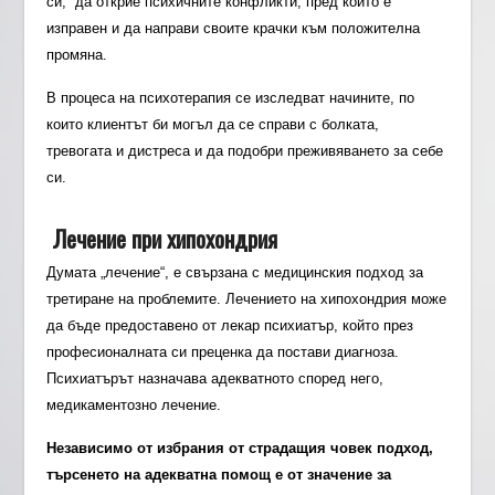
си, да открие психичните конфликти, пред които е
изправен и да направи своите крачки към положителна
промяна.
В процеса на психотерапия се изследват начините, по
които клиентът би могъл да се справи с болката,
тревогата и дистреса и да подобри преживяването за себе
си.
Лечение при хипохондрия
Думата „лечение“, е свързана с медицинския подход за
третиране на проблемите. Лечението на хипохондрия може
да бъде предоставено от лекар психиатър, който през
професионалната си преценка да постави диагноза.
Психиатърът назначава адекватното според него,
медикаментозно лечение.
Независимо от избрания от страдащия човек подход,
търсенето на адекватна помощ е от значение за