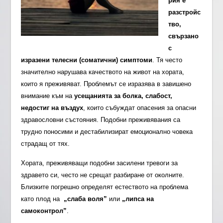
рия е
разстройс
тво,
свързано
с
изразени телесни (соматични) симптоми
. Тя често
значително нарушава качеството на живот на хората,
които я преживяват. Проблемът се изразява в завишено
внимание към на
усещанията за болка, слабост,
недостиг на въздух
, които събуждат опасения за опасни
здравословни състояния. Подобни преживявания са
трудно поносими и дестабилизират емоционално човека
страдащ от тях.
Хората, преживяващи подобни засилени тревоги за
здравето си, често не срещат разбиране от околните.
Близките погрешно определят естеството на проблема
като плод на
„слаба воля”
или
„липса на
самоконтрол”
.