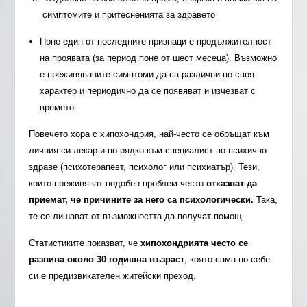
симптомите и притесненията за здравето
Поне един от последните признаци е продължителност
на проявата (за период поне от шест месеца). Възможно
е преживяваните симптоми да са различни по своя
характер и периодично да се появяват и изчезват с
времето.
Повечето хора с хипохондрия, най-често се обръщат към
личния си лекар и по-рядко към специалист по психично
здраве (психотерапевт, психолог или психиатър). Тези,
които преживяват подобен проблем често
отказват да
приемат, че причините за него са психологически.
Така,
те се лишават от възможността да получат помощ.
Статистиките показват, че
хипохондрията често се
развива около 30 годишна възраст
, която сама по себе
си е предизвикателен житейски преход.