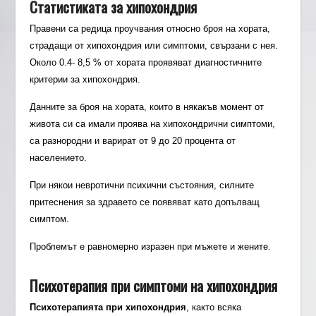
Статистиката за хипохондрия
Правени са редица проучвания относно броя на хората,
страдащи от хипохондрия или симптоми, свързани с нея.
Около 0.4- 8,5 % от хората проявяват диагностичните
критерии за хипохондрия.
Данните за броя на хората, които в някакъв момент от
живота си са имали проява на хипохондрични симптоми,
са разнородни и варират от 9 до 20 процента от
населението.
При някои невротични психични състояния, силните
притеснения за здравето се появяват като допълващ
симптом.
Проблемът е равномерно изразен при мъжете и жените.
Психотерапия при симптоми на хипохондрия
Психотерапията при хипохондрия
, както всяка