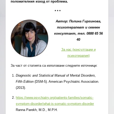
положителния изход от проблема.
* * *
Автор: Полина Гиргинова,
психотерапевт и семеен
консултант, тел. 0888 65 56
40
За нас (консултации и
психотерапия)
За част от статията са използвани следните източници:
Diagnostic and Statistical Manual of Mental Disorders,
Fifth Edition
(DSM-5). American Psychiatric Association.
(2013).
https://www.psychiatry.org/patients-families/somatic-
symptom-disorder/what-is-somatic-symptom-disorder
Ranna Parekh, M.D., M.P.H.