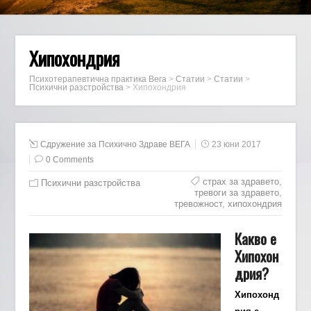
Хипохондрия
Психотерапевтична практика Вега
>
Статии
>
Статии
>
Психични разстройства
>
Хипохондрия
Сдружение за Психично Здраве ВЕГА
23 юни 2017
0 Comments
страх за здравето
,
Психични разстройства
тревоги за здравето
,
тревожност
,
хипохондрия
Какво е
Хипохон
дрия?
Хипохонд