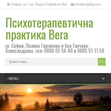
София, ул. Св. Георги Софийски №4
info@vegabg.com
Психотерапевтична
практика Вега
гр. София, Полина Гиргинова и Ана Ганчева-
Александрова, тел: 0888 65 56 40 и 0885 51 11 58