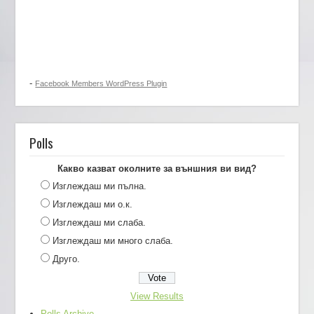
-
Facebook Members WordPress Plugin
Polls
Какво казват околните за външния ви вид?
Изглеждаш ми пълна.
Изглеждаш ми о.к.
Изглеждаш ми слаба.
Изглеждаш ми много слаба.
Друго.
View Results
Polls Archive