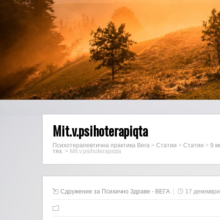
Mit.v.psihoterapiqta
Психотерапевтична практика Вега
>
Статии
>
Статии
>
9 м
тях.
>
Mit.v.psihoterapiqta
Сдружение за Психично Здраве - ВЕГА
17 декември