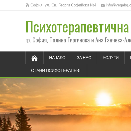
София, ул. Св. Георги Софийски №4
info@vegabg.
Психотерапевтична 
гр. София, Полина Гиргинова и Ана Ганчева-Ал
НАЧАЛО
ЗА НАС
УСЛУГИ
СТАНИ ПСИХОТЕРАПЕВТ