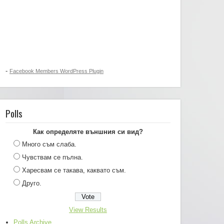
-
Facebook Members WordPress Plugin
Polls
Как определяте външния си вид?
Много съм слаба.
Чувствам се пълна.
Харесвам се такава, каквато съм.
Друго.
View Results
Polls Archive