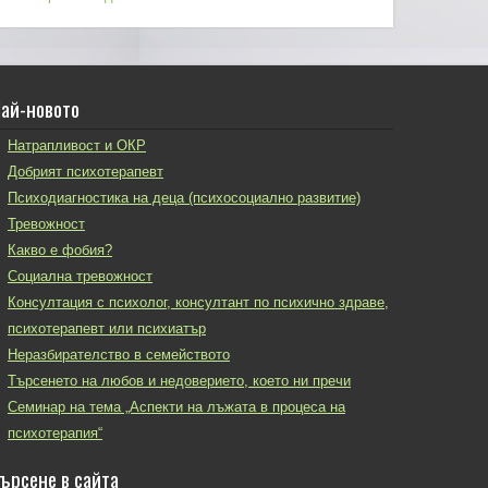
ай-новото
Натрапливост и ОКР
Добрият психотерапевт
Психодиагностика на деца (психосоциално развитие)
Тревожност
Какво е фобия?
Социална тревожност
Консултация с психолог, консултант по психично здраве,
психотерапевт или психиатър
Неразбирателство в семейството
Търсенето на любов и недоверието, което ни пречи
Семинар на тема „Аспекти на лъжата в процеса на
психотерапия“
ърсене в сайта