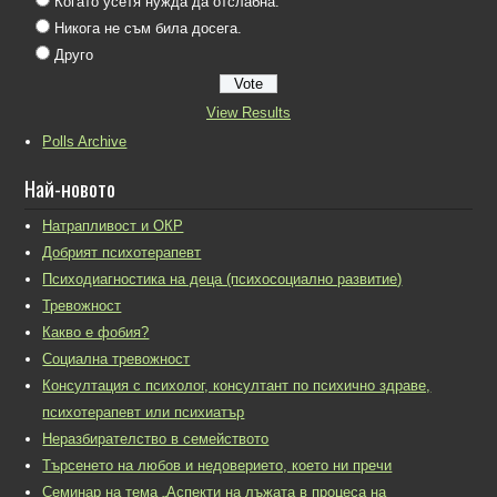
Когато усетя нужда да отслабна.
Никога не съм била досега.
Друго
View Results
Polls Archive
Най-новото
Натрапливост и ОКР
Добрият психотерапевт
Психодиагностика на деца (психосоциално развитие)
Тревожност
Какво е фобия?
Социална тревожност
Консултация с психолог, консултант по психично здраве,
психотерапевт или психиатър
Неразбирателство в семейството
Търсенето на любов и недоверието, което ни пречи
Семинар на тема „Аспекти на лъжата в процеса на