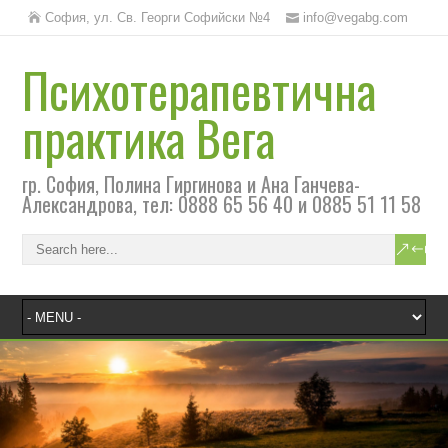
София, ул. Св. Георги Софийски №4
info@vegabg.com
Психотерапевтична
практика Вега
гр. София, Полина Гиргинова и Ана Ганчева-
Александрова, тел: 0888 65 56 40 и 0885 51 11 58