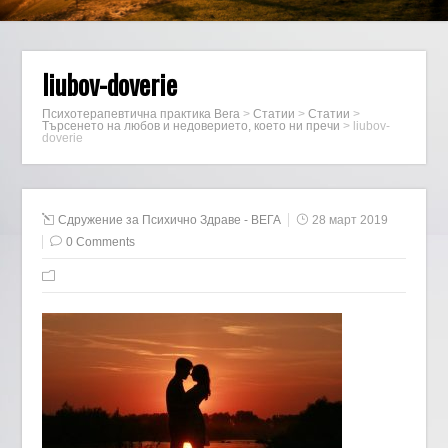
liubov-doverie
Психотерапевтична практика Вега
>
Статии
>
Статии
>
Търсенето на любов и недоверието, което ни пречи
>
liubov-
doverie
Сдружение за Психично Здраве - ВЕГА
28 март 2019
0 Comments