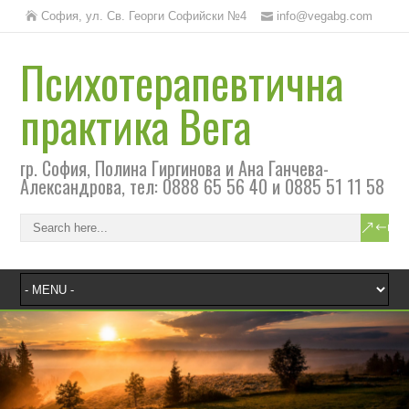
София, ул. Св. Георги Софийски №4
info@vegabg.com
Психотерапевтична
практика Вега
гр. София, Полина Гиргинова и Ана Ганчева-
Александрова, тел: 0888 65 56 40 и 0885 51 11 58