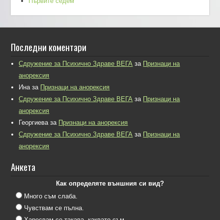
Първите седем
Последни коментари
Сдружение за Психично Здраве ВЕГА
за
Признаци на
анорексия
Ина
за
Признаци на анорексия
Сдружение за Психично Здраве ВЕГА
за
Признаци на
анорексия
Георгиева
за
Признаци на анорексия
Сдружение за Психично Здраве ВЕГА
за
Признаци на
анорексия
Анкета
Как определяте външния си вид?
Много съм слаба.
Чувствам се пълна.
Харесвам се такава, каквато съм.