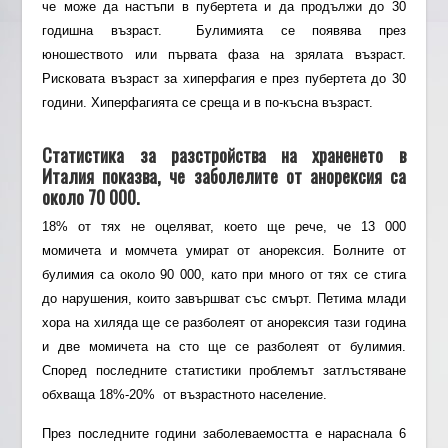
че може да настъпи в пубертета и да продължи до 30
годишна възраст. Булимията се появява през
юношеството или първата фаза на зрялата възраст.
Рисковата възраст за хиперфагия е през пубертета до 30
години. Хиперфагията се среща и в по-късна възраст.
Статистика за разстройства на храненето в
Италия
показва, че заболелите от анорексия са
около 70 000.
18% от тях не оцеляват, което ще рече, че 13 000
момичета и момчета умират от анорексия. Болните от
булимия са около 90 000, като при много от тях се стига
до нарушения, които завършват със смърт. Петима млади
хора на хиляда ще се разболеят от анорексия тази година
и две момичета на сто ще се разболеят от булимия.
Според последните статистики проблемът затлъстяване
обхваща 18%-20% от възрастното население.
През последните години заболеваемостта е нараснала 6