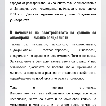
страдат от разстройство на храненето във Великобритания
и Ирландия, сочи изследване, публикувано през април
2011 г. от
Детския здравен институт към Лондонския
университет.
В лечението на разстройствата на хранене са
ангажирани немалко специалисти
Такива са: психиатри, психолози, психотерапевти,
ендокринолози, гастроентеролози, гинеколози,
специалисти по хранене и реаниматори. Така е по света.
За съжаление в България такива звена са малко. У нас
обикновено диагнозата се поставя късно. Причината е
липсата на навременна реакция от страна на семейството,
неразбирането на проблема и неговата сложносност.
Това е черната статистика.
Въпреки нея на тези заболявания се гледа все още
несериозно, често са смятани за обикновен каприз на
момичетата и момчетата, и те много късно стигат до