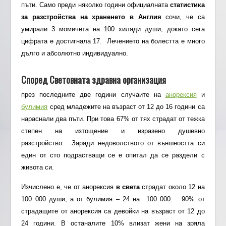
пъти. Само преди няколко години официалната
статистика
за разстройства на храненето в Англия
сочи, че са
умирали 3 момичета на 100 хиляди души, докато сега
цифрата е достигнала 17. Лечението на болестта е много
дълго и абсолютно индивидуално.
Според
Световната здравна организация
през последните две години случаите на
анорексия
и
булимия
сред младежите на възраст от 12 до 16 години са
нараснали два пъти. При това 67% от тях страдат от тежка
степен на изтощение и изразено душевно
разстройство. Заради недоволството от външността си
един от сто подрастващи се е опитал да се раздели с
живота си.
Изчислено е, че от анорексия
в света
страдат около 12 на
100 000 души, а от булимия – 24 на 100 000. 90% от
страдащите от анорексия са девойки на възраст от 12 до
24 години. В останалите 10% влизат жени на зряла