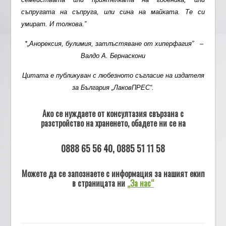
съпругата на съпруга, или сина на майката. Те си
умират. И толкова.”
*„Анорексия, булимия, затлъстяване от хиперфагия” –
Валдо А. Бернаскони
Цитата е публикуван с любезното съгласие на издателя
за България „ЛаковПРЕС“.
Ако се нуждаете от консултазия свързана с
разстройство на храненето, обадете ни се на
0888 65 56 40, 0885 51 11 58
Можете да се запознаете с информация за нашият екип
в страницата ни
„За нас“