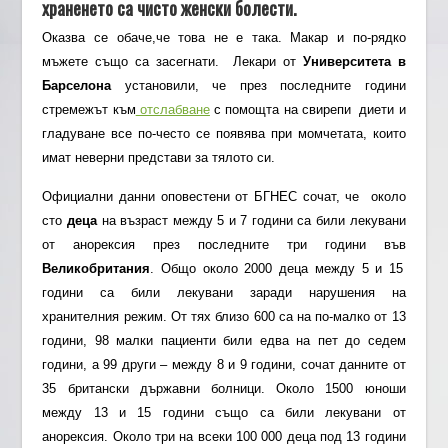
храненето са чисто женски болести.
Оказва се обаче,че това не е така. Макар и по-рядко
мъжете също са засегнати. Лекари от
Университета в
Барселона
установили, че през последните години
стремежът към
отслабване
с помощта на свирепи диети и
гладуване все по-често се появява при момчетата, които
имат неверни представи за тялото си.
Официални данни оповестени от БГНЕС сочат, че около
сто
деца
на възраст между 5 и 7 години са били лекувани
от анорексия през последните три години във
Великобритания
. Общо около 2000 деца между 5 и 15
години са били лекувани заради нарушения на
хранителния режим. От тях близо 600 са на по-малко от 13
години, 98 малки пациенти били едва на пет до седем
години, а 99 други – между 8 и 9 години, сочат данните от
35 британски държавни болници. Около 1500 юноши
между 13 и 15 години също са били лекувани от
анорексия. Около три на всеки 100 000 деца под 13 години