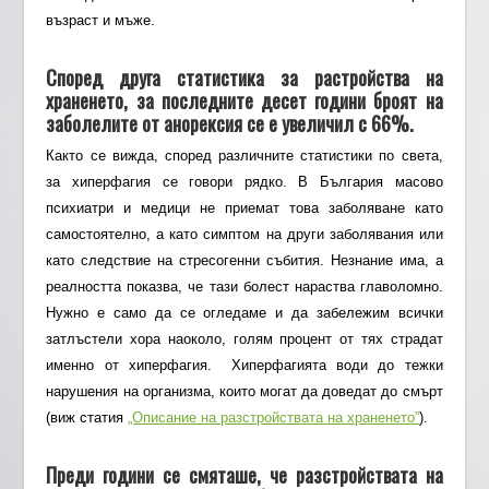
възраст и мъже.
Според
друга статистика за растройства на
храненето, за
последните десет години броят на
заболелите от анорексия се е увеличил с 66%.
Както се вижда, според различните статистики по света,
за хиперфагия се говори рядко. В България масово
психиатри и медици не приемат това заболяване като
самостоятелно, а като симптом на други заболявания или
като следствие на стресогенни събития. Незнание има, а
реалността показва, че тази болест нараства главоломно.
Нужно е само да се огледаме и да забележим всички
затлъстели хора наоколо, голям процент от тях страдат
именно от хиперфагия. Хиперфагията води до тежки
нарушения на организма, които могат да доведат до смърт
(виж статия
„Описание на разстройствата на храненето”
).
Преди години се смяташе, че разстройствата на