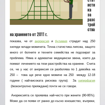
исти
ка
за
разс
трой
ства
на храненето от 2011 г.
показва, че от
анорексия
и
булимия
страдат над 250
хиляди млади момичета. Точна статистика липсва, защото
много от болните и техните семейства не подозират за
проблема. Няма и адекватни медицински звена, които да
поемат лечението на тези разстройства на хранене. Счита
се, че у нас от анорексия се разболява по 1 девойка на
250 – това ще рече едно момиче на 250 между 12-18
години ( най-високата рискова група). За
хиперфагия
(безконтролно преяждане) почти не се говори.
Анорексията се проявява най-често при жените (90-95%).
Може да се появи от ранно до късно юношество, въпреки,