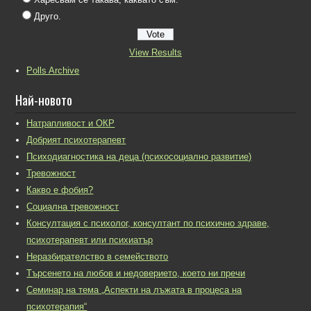
Друго.
View Results
Polls Archive
Най-новото
Натрапливост и ОКР
Добрият психотерапевт
Психодиагностика на деца (психосоциално развитие)
Тревожност
Какво е фобия?
Социална тревожност
Консултация с психолог, консултант по психично здраве,
психотерапевт или психиатър
Неразбирателство в семейството
Търсенето на любов и недоверието, което ни пречи
Семинар на тема „Аспекти на лъжата в процеса на
психотерапия“