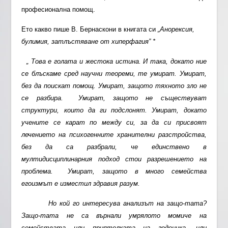
професионална помощ.
Ето какво пише В. Бернаскони в книгата си
„Анорексия,
булимия, затлъстяване от хиперфагия” *
„ Това е голата и жестока истина.
И така, докато ние
се блъскаме сред научни теореми, те умират. Умират,
без да поискат помощ. Умират, защото тяхното зло не
се разбира. Умират, защото не съществуват
структури, които да ги подслонят. Умират, докато
учените се карат по между си, за да си присвоят
лечението на психогенните хранителни разстройства,
без да са разбрали, че единствено в
мултидисциплинарния подход стои разрешението на
проблема. Умират, защото в много семейства
егоизмът е изместил здравия разум.
Но кой го интересува анализът на защо-тата?
Защо-тата не са върнали умрялото момиче на
семействата или приятелката на годеника, или