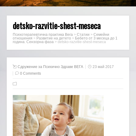
detsko-razvitie-shest-meseca
Психотерапевтична практика Вега
>
Статии
>
Семейни
отношения
>
Развитие на детето
>
Бебето от 3 месеца до 1
година. Сензорна фаза
>
detsko-razvitie-shest-meseca
Сдружение за Психично Здраве ВЕГА
23 май 2017
0 Comments