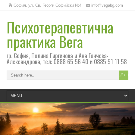
София, ул. Св. Георги Софийски №4
info@vegabg.com
Психотерапевтична
практика Вега
гр. София, Полина Гиргинова и Ана Ганчева-
Александрова, тел: 0888 65 56 40 и 0885 51 11 58