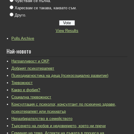
Чувствам се пълна.
Харесвам се такава, каквато съм.
Друго.
View Results
Polls Archive
Най-новото
Натрапливост и ОКР
Добрият психотерапевт
Психодиагностика на деца (психосоциално развитие)
Тревожност
Какво е фобия?
Социална тревожност
Консултация с психолог, консултант по психично здраве,
психотерапевт или психиатър
Неразбирателство в семейството
Търсенето на любов и недоверието, което ни пречи
Семинар на тема „Аспекти на лъжата в процеса на