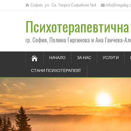
София, ул. Св. Георги Софийски №4
info@vegabg.
Психотерапевтична 
гр. София, Полина Гиргинова и Ана Ганчева-Ал
НАЧАЛО
ЗА НАС
УСЛУГИ
СТАНИ ПСИХОТЕРАПЕВТ