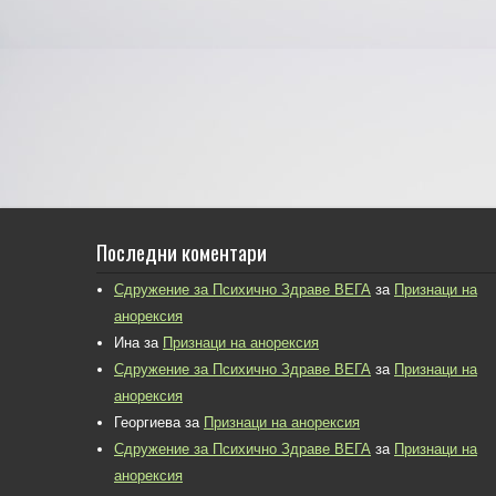
Последни коментари
Сдружение за Психично Здраве ВЕГА
за
Признаци на
анорексия
Ина
за
Признаци на анорексия
Сдружение за Психично Здраве ВЕГА
за
Признаци на
анорексия
Георгиева
за
Признаци на анорексия
Сдружение за Психично Здраве ВЕГА
за
Признаци на
анорексия