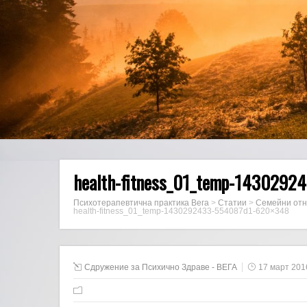
health-fitness_01_temp-143029
Психотерапевтична практика Вега
>
Статии
>
Семейни от
health-fitness_01_temp-1430292433-554087d1-620×348
Сдружение за Психично Здраве - ВЕГА
17 март 201