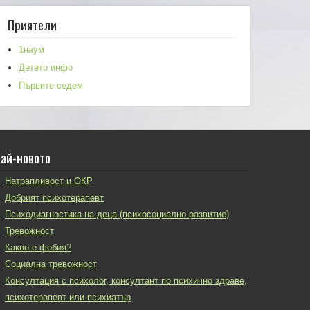
Приятели
1наум
Детето инфо
Първите седем
ай-новото
Натрапливост и ОКР
Добрият психотерапевт
Психодиагностика на деца (психосоциално развитие)
Тревожност
Какво е фобия?
Социална тревожност
Консултация с психолог, консултант по психично здраве,
психотерапевт или психиатър