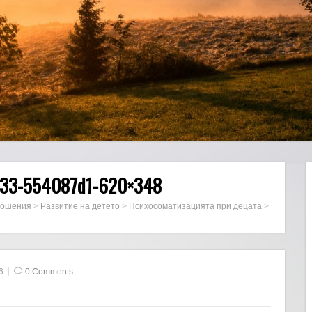
2433-554087d1-620×348
ношения
>
Развитие на детето
>
Психосоматизацията при децата
>
6
0 Comments