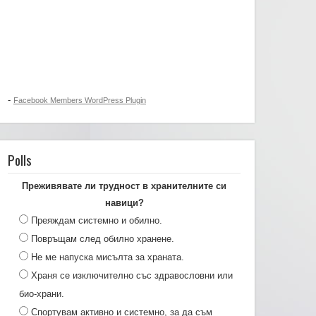
-
Facebook Members WordPress Plugin
Polls
Преживявате ли трудност в хранителните си
навици?
Преяждам системно и обилно.
Повръщам след обилно хранене.
Не ме напуска мисълта за храната.
Храня се изключително със здравословни или
био-храни.
Спортувам активно и системно, за да съм