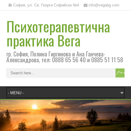
София, ул. Св. Георги Софийски №4
info@vegabg.com
Психотерапевтична
практика Вега
гр. София, Полина Гиргинова и Ана Ганчева-
Александрова, тел: 0888 65 56 40 и 0885 51 11 58