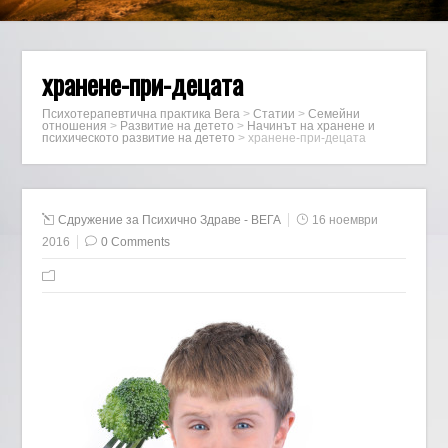
хранене-при-децата
Психотерапевтична практика Вега
>
Статии
>
Семейни
отношения
>
Развитие на детето
>
Начинът на хранене и
психическото развитие на детето
>
хранене-при-децата
Сдружение за Психично Здраве - ВЕГА
16 ноември
2016
0 Comments