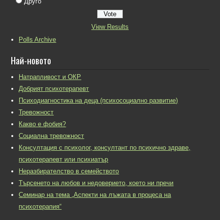
Друго
View Results
Polls Archive
Най-новото
Натрапливост и ОКР
Добрият психотерапевт
Психодиагностика на деца (психосоциално развитие)
Тревожност
Какво е фобия?
Социална тревожност
Консултация с психолог, консултант по психично здраве,
психотерапевт или психиатър
Неразбирателство в семейството
Търсенето на любов и недоверието, което ни пречи
Семинар на тема „Аспекти на лъжата в процеса на
психотерапия“