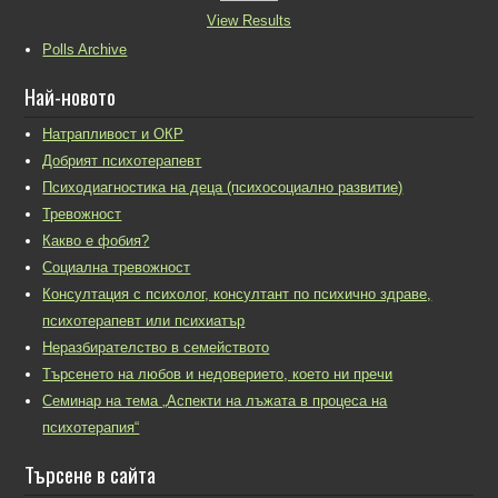
View Results
Polls Archive
Най-новото
Натрапливост и ОКР
Добрият психотерапевт
Психодиагностика на деца (психосоциално развитие)
Тревожност
Какво е фобия?
Социална тревожност
Консултация с психолог, консултант по психично здраве,
психотерапевт или психиатър
Неразбирателство в семейството
Търсенето на любов и недоверието, което ни пречи
Семинар на тема „Аспекти на лъжата в процеса на
психотерапия“
Търсене в сайта