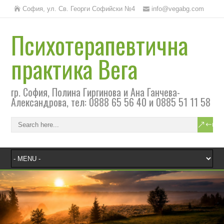
София, ул. Св. Георги Софийски №4
info@vegabg.com
Психотерапевтична
практика Вега
гр. София, Полина Гиргинова и Ана Ганчева-
Александрова, тел: 0888 65 56 40 и 0885 51 11 58