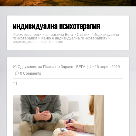
индивидуална психотерапия
Психотерапевтична практика Вега
>
Статии
>
Индивидуална
психотерапия
>
Какво е индивидуална психотерапия?
>
индивидуална психотерапия
Сдружение за Психично Здраве - ВЕГА
18 април 2019
0 Comments