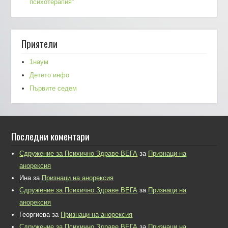
психотерапия“
Приятели
1наум
Детето инфо
Първите седем
Последни коментари
Сдружение за Психично Здраве ВЕГА
за
Признаци на
анорексия
Ина
за
Признаци на анорексия
Сдружение за Психично Здраве ВЕГА
за
Признаци на
анорексия
Георгиева
за
Признаци на анорексия
Сдружение за Психично Здраве ВЕГА
за
Признаци на