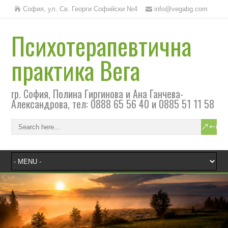
София, ул. Св. Георги Софийски №4
info@vegabg.com
Психотерапевтична
практика Вега
гр. София, Полина Гиргинова и Ана Ганчева-
Александрова, тел: 0888 65 56 40 и 0885 51 11 58