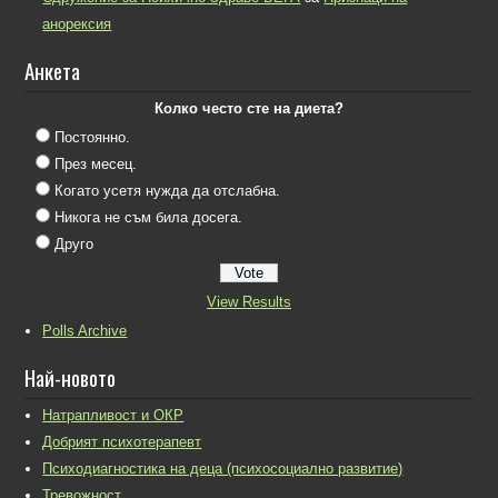
анорексия
Анкета
Колко често сте на диета?
Постоянно.
През месец.
Когато усетя нужда да отслабна.
Никога не съм била досега.
Друго
View Results
Polls Archive
Най-новото
Натрапливост и ОКР
Добрият психотерапевт
Психодиагностика на деца (психосоциално развитие)
Тревожност