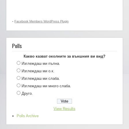
-
Facebook Members WordPress Plugin
Polls
Какво казват околните за външния ви вид?
Изглеждаш ми пълна.
Изглеждаш ми о.к.
Изглеждаш ми слаба.
Изглеждаш ми много слаба.
Друго.
View Results
Polls Archive