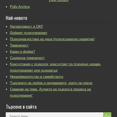
Polls Archive
Най-новото
Натрапливост и ОКР
Добрият психотерапевт
Психодиагностика на деца (психосоциално развитие)
Тревожност
Какво е фобия?
Социална тревожност
Консултация с психолог, консултант по психично здраве,
психотерапевт или психиатър
Неразбирателство в семейството
Търсенето на любов и недоверието, което ни пречи
Семинар на тема „Аспекти на лъжата в процеса на
психотерапия“
Търсене в сайта