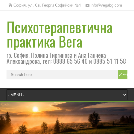
София, ул. Св. Георги Софийски №4
info@vegabg.com
Психотерапевтична
практика Вега
гр. София, Полина Гиргинова и Ана Ганчева-
Александрова, тел: 0888 65 56 40 и 0885 51 11 58