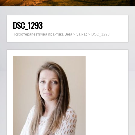
DSC_1293
Психотерапевтична практика Вега
>
За нас
>
DSC_1293