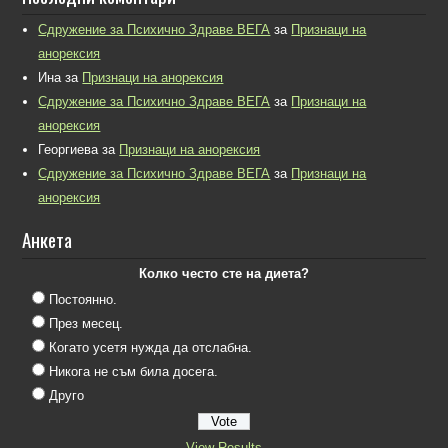
Сдружение за Психично Здраве ВЕГА
за
Признаци на
анорексия
Ина
за
Признаци на анорексия
Сдружение за Психично Здраве ВЕГА
за
Признаци на
анорексия
Георгиева
за
Признаци на анорексия
Сдружение за Психично Здраве ВЕГА
за
Признаци на
анорексия
Анкета
Колко често сте на диета?
Постоянно.
През месец.
Когато усетя нужда да отслабна.
Никога не съм била досега.
Друго
View Results