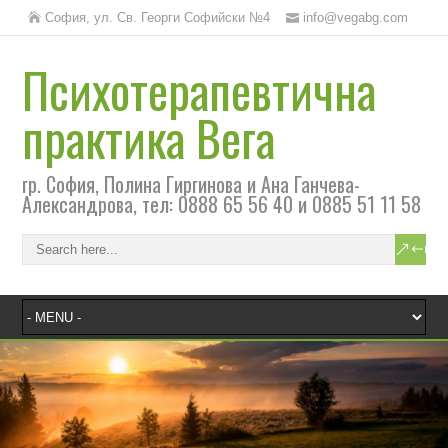
София, ул. Св. Георги Софийски №4
info@vegabg.com
Психотерапевтична
практика Вега
гр. София, Полина Гиргинова и Ана Ганчева-
Александрова, тел: 0888 65 56 40 и 0885 51 11 58