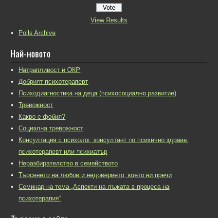
View Results
Polls Archive
Най-новото
Натрапливост и ОКР
Добрият психотерапевт
Психодиагностика на деца (психосоциално развитие)
Тревожност
Какво е фобия?
Социална тревожност
Консултация с психолог, консултант по психично здраве,
психотерапевт или психиатър
Неразбирателство в семейството
Търсенето на любов и недоверието, което ни пречи
Семинар на тема „Аспекти на лъжата в процеса на
психотерапия“