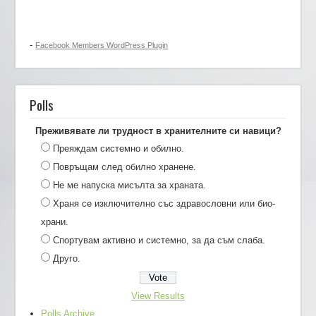
-
Facebook Members WordPress Plugin
Polls
Преживявате ли трудност в хранителните си навици?
Преяждам системно и обилно.
Повръщам след обилно хранене.
Не ме напуска мисълта за храната.
Храня се изключително със здравословни или био-
храни.
Спортувам активно и системно, за да съм слаба.
Друго.
View Results
Polls Archive