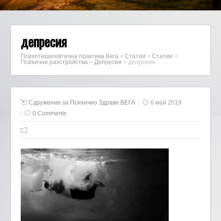
депресия
Психотерапевтична практика Вега
>
Статии
>
Статии
>
Психични разстройства
>
Депресия
>
депресия
Сдружение за Психично Здраве ВЕГА
6 май 2019
0 Comments