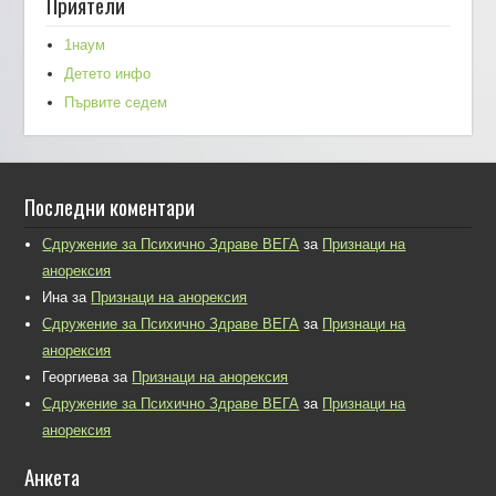
Приятели
1наум
Детето инфо
Първите седем
Последни коментари
Сдружение за Психично Здраве ВЕГА
за
Признаци на
анорексия
Ина
за
Признаци на анорексия
Сдружение за Психично Здраве ВЕГА
за
Признаци на
анорексия
Георгиева
за
Признаци на анорексия
Сдружение за Психично Здраве ВЕГА
за
Признаци на
анорексия
Анкета