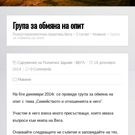
Група за обмяна на опит
Психотерапевтична практика Вега
>
Статии
>
Новини
>
Група
за обмяна на опит
Сдружение за Психично Здраве - ВЕГА
18 декември
2014
0 Comments
Новини
На 6ти декември 2014г. се проведе група за обмяна на
опит с тема „Семейството и отношенията в него“.
Участие в него взеха много присъстващи, които имаха
въпроси към екипа на Вега.
Очаквайте следващите ни събития и заповядайте на тях,