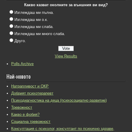
Какво казват околните за външния ви вид?
Изглеждаш ми пълна.
Изглеждаш ми о.к.
Изглеждаш ми слаба.
Изглеждаш ми много слаба.
Друго.
View Results
Polls Archive
Най-новото
Натрапливост и ОКР
Добрият психотерапевт
Психодиагностика на деца (психосоциално развитие)
Тревожност
Какво е фобия?
Социална тревожност
Консултация с психолог, консултант по психично здраве,