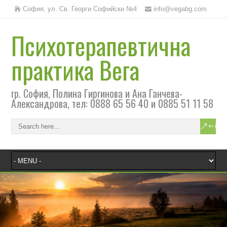
София, ул. Св. Георги Софийски №4
info@vegabg.com
Психотерапевтична
практика Вега
гр. София, Полина Гиргинова и Ана Ганчева-
Александрова, тел: 0888 65 56 40 и 0885 51 11 58