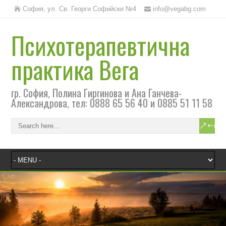
София, ул. Св. Георги Софийски №4
info@vegabg.com
Психотерапевтична
практика Вега
гр. София, Полина Гиргинова и Ана Ганчева-
Александрова, тел: 0888 65 56 40 и 0885 51 11 58