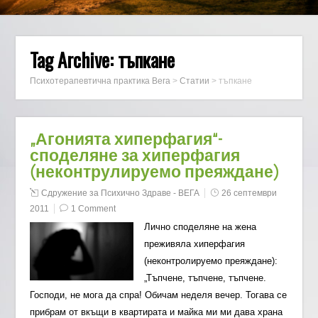
Tag Archive:
тъпкане
Психотерапевтична практика Вега
>
Статии
>
тъпкане
„Агонията хиперфагия“-
споделяне за хиперфагия
(неконтрулируемо преяждане)
Сдружение за Психично Здраве - ВЕГА
26 септември
2011
1 Comment
Лично споделяне на жена
преживяла хиперфагия
(неконтролируемо преяждане):
„Тъпчене, тъпчене, тъпчене.
Господи, не мога да спра! Обичам неделя вечер. Тогава се
прибрам от вкъщи в квартирата и майка ми ми дава храна