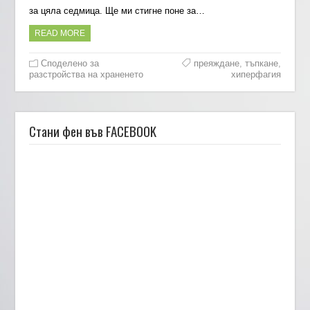
за цяла седмица. Ще ми стигне поне за…
READ MORE
Споделено за
преяждане
,
тъпкане
,
разстройства на храненето
хиперфагия
Стани фен във FACEBOOK