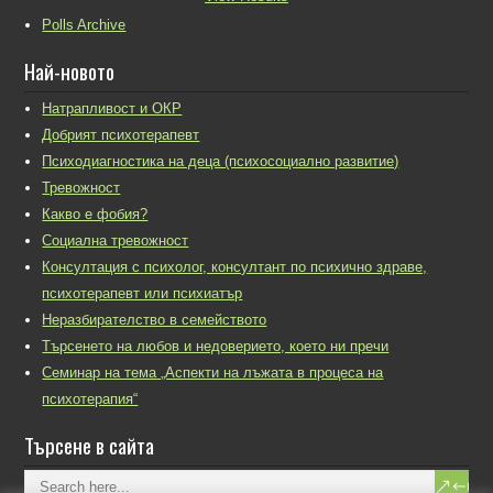
Polls Archive
Най-новото
Натрапливост и ОКР
Добрият психотерапевт
Психодиагностика на деца (психосоциално развитие)
Тревожност
Какво е фобия?
Социална тревожност
Консултация с психолог, консултант по психично здраве,
психотерапевт или психиатър
Неразбирателство в семейството
Търсенето на любов и недоверието, което ни пречи
Семинар на тема „Аспекти на лъжата в процеса на
психотерапия“
Търсене в сайта