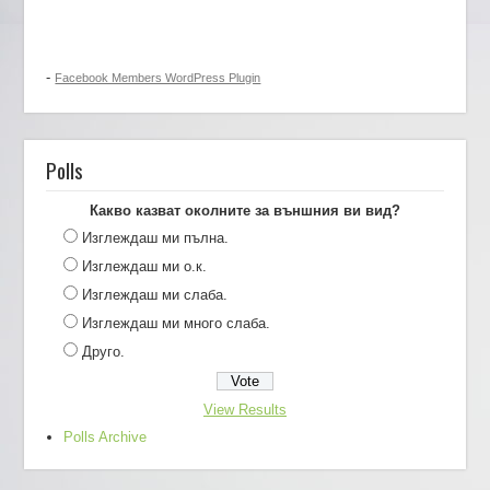
-
Facebook Members WordPress Plugin
Polls
Какво казват околните за външния ви вид?
Изглеждаш ми пълна.
Изглеждаш ми о.к.
Изглеждаш ми слаба.
Изглеждаш ми много слаба.
Друго.
View Results
Polls Archive