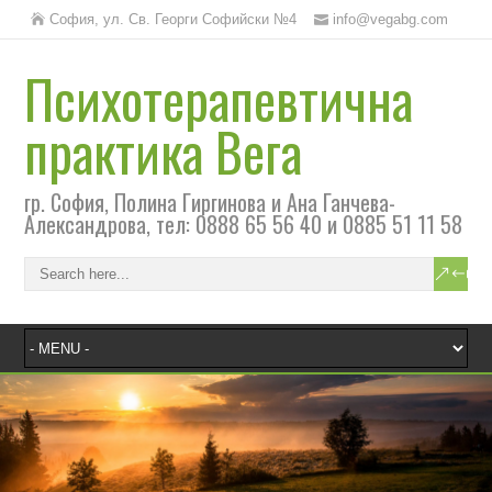
София, ул. Св. Георги Софийски №4
info@vegabg.com
Психотерапевтична
практика Вега
гр. София, Полина Гиргинова и Ана Ганчева-
Александрова, тел: 0888 65 56 40 и 0885 51 11 58