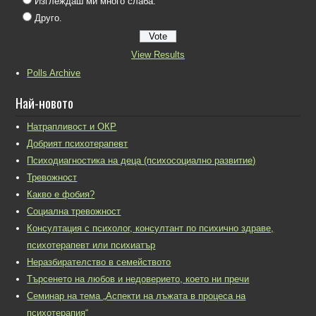
Изглеждаш ми много слаба.
Друго.
View Results
Polls Archive
Най-новото
Натрапливост и ОКР
Добрият психотерапевт
Психодиагностика на деца (психосоциално развитие)
Тревожност
Какво е фобия?
Социална тревожност
Консултация с психолог, консултант по психично здраве,
психотерапевт или психиатър
Неразбирателство в семейството
Търсенето на любов и недоверието, което ни пречи
Семинар на тема „Аспекти на лъжата в процеса на
психотерапия“