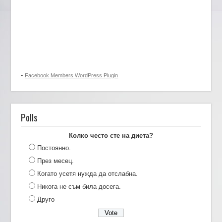
-
Facebook Members WordPress Plugin
Polls
Колко често сте на диета?
Постоянно.
През месец.
Когато усетя нужда да отслабна.
Никога не съм била досега.
Друго