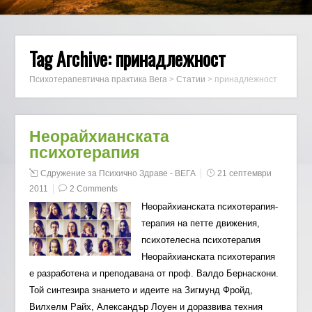
Tag Archive:
принадлежност
Психотерапевтична практика Вега
>
Статии
>
принадлежност
Неорайхианската
психотерапия
Сдружение за Психично Здраве - ВЕГА
21 септември
2011
2 Comments
Неорайхианската психотерапия-
терапия на петте движения,
психотелесна психотерапия
Неорайхианската психотерапия
е разработена и преподавана от проф. Валдо Бернаскони.
Той синтезира знанието и идеите на Зигмунд Фройд,
Вилхелм Райх, Александър Лоуен и доразвива техния