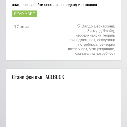
опит, привнасяйки своя личен подход и познания…
READ MORE
Валдо Бернаскони
,
Статии
Зигмунд Фройд
,
неорайхианска теория
,
принадлежност
,
сексуална
потребност
,
сензорна
потребност
,
утвърждаване
,
хранителна потребност
Стани фен във FACEBOOK