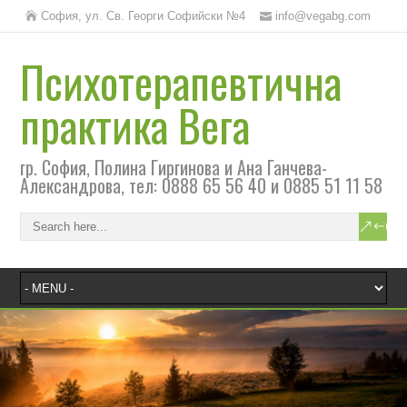
София, ул. Св. Георги Софийски №4
info@vegabg.com
Психотерапевтична
практика Вега
гр. София, Полина Гиргинова и Ана Ганчева-
Александрова, тел: 0888 65 56 40 и 0885 51 11 58