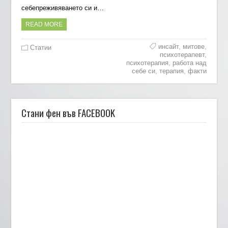
себепреживяването си и…
READ MORE
инсайт
,
митове
,
Статии
психотерапевт
,
психотерапия
,
работа над
себе си
,
терапия
,
факти
Стани фен във FACEBOOK