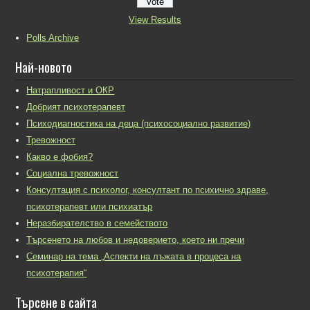
View Results
Polls Archive
Най-новото
Натрапливост и ОКР
Добрият психотерапевт
Психодиагностика на деца (психосоциално развитие)
Тревожност
Какво е фобия?
Социална тревожност
Консултация с психолог, консултант по психично здраве,
психотерапевт или психиатър
Неразбирателство в семейството
Търсенето на любов и недоверието, което ни пречи
Семинар на тема „Аспекти на лъжата в процеса на
психотерапия“
Търсене в сайта