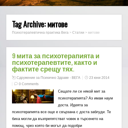
Tag Archive:
митове
Психотерапевтична практика Вега
>
Статии
>
митове
9 мита за психотерапията и
психотерапевтите, както и
фактите срещу тях.
Сдружение за Психично Здраве - ВЕГА
23 юни 2014
0 Comments
Сещате ли се някой мит за
психотерапията? Аз имам наум
доста. Идеята за
психотерапията все още е свързана с доста заблуди. Те
биха могли да възпрепятстват човек в търсенето на
помощ, чрез която би могъл да подобри