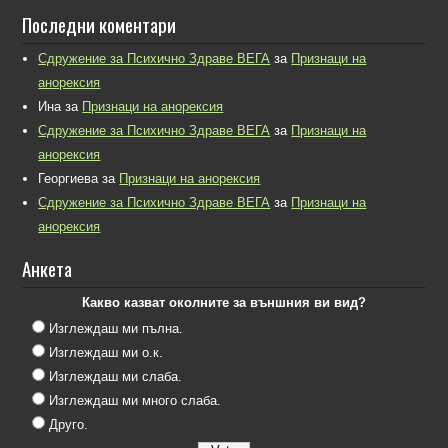
Последни коментари
Сдружение за Психично Здраве ВЕГА
за
Признаци на
анорексия
Ина
за
Признаци на анорексия
Сдружение за Психично Здраве ВЕГА
за
Признаци на
анорексия
Георгиева
за
Признаци на анорексия
Сдружение за Психично Здраве ВЕГА
за
Признаци на
анорексия
Анкета
Какво казват околните за външния ви вид?
Изглеждаш ми пълна.
Изглеждаш ми о.к.
Изглеждаш ми слаба.
Изглеждаш ми много слаба.
Друго.