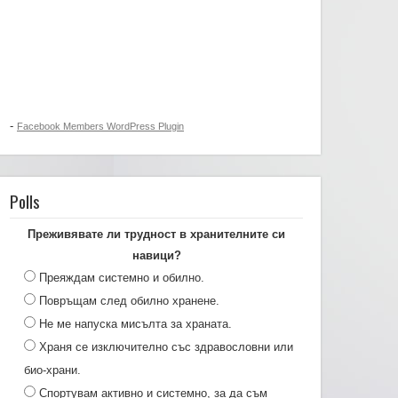
-
Facebook Members WordPress Plugin
Polls
Преживявате ли трудност в хранителните си
навици?
Преяждам системно и обилно.
Повръщам след обилно хранене.
Не ме напуска мисълта за храната.
Храня се изключително със здравословни или
био-храни.
Спортувам активно и системно, за да съм