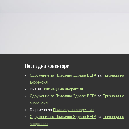
Последни коментари
Сдружение за Психично Здраве ВЕГА
за
Признаци на
анорексия
Ина
за
Признаци на анорексия
Сдружение за Психично Здраве ВЕГА
за
Признаци на
анорексия
Георгиева
за
Признаци на анорексия
Сдружение за Психично Здраве ВЕГА
за
Признаци на
анорексия