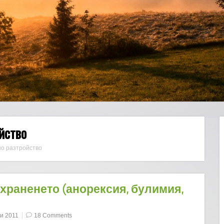
йство
о разтройство
 храненето (анорексия, булимия,
и 2011
18 Comments