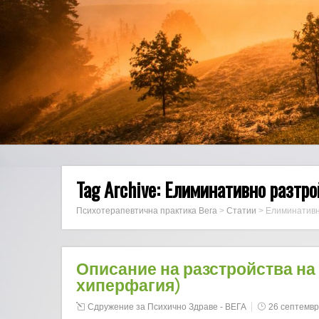
Tag Archive:
Елиминативно разтро
Психотерапевтична практика Вега
>
Статии
>
Елиминативн
Описание на разстройства на
хиперфагия)
Сдружение за Психично Здраве - ВЕГА
26 септемвр