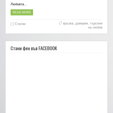
Любовта…
READ MORE
връзка
,
доверие
,
търсене
Статии
на любов
Стани фен във FACEBOOK