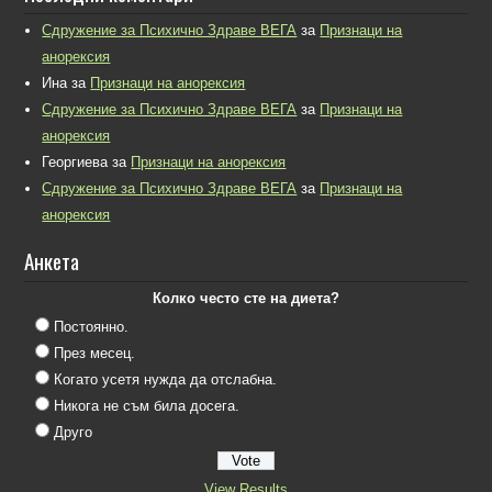
Сдружение за Психично Здраве ВЕГА
за
Признаци на
анорексия
Ина
за
Признаци на анорексия
Сдружение за Психично Здраве ВЕГА
за
Признаци на
анорексия
Георгиева
за
Признаци на анорексия
Сдружение за Психично Здраве ВЕГА
за
Признаци на
анорексия
Анкета
Колко често сте на диета?
Постоянно.
През месец.
Когато усетя нужда да отслабна.
Никога не съм била досега.
Друго
View Results