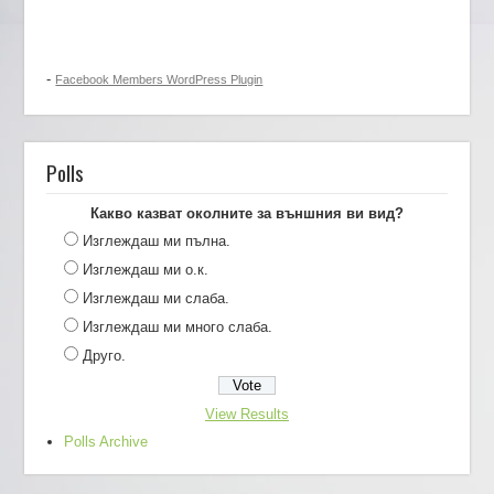
-
Facebook Members WordPress Plugin
Polls
Какво казват околните за външния ви вид?
Изглеждаш ми пълна.
Изглеждаш ми о.к.
Изглеждаш ми слаба.
Изглеждаш ми много слаба.
Друго.
View Results
Polls Archive