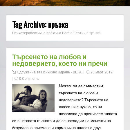
Tag Archive:
връзка
Психотерапевтична практика Вега
>
Статии
>
връзка
Търсенето на любов и
недоверието, което ни пречи
Сдружение за Психично Здраве - ВЕГА
26 март 2019
0 Comments
Можем ли да съвместим
търсенето на любов и
недоверието? Търсенето на
любов ни е нужно, то ни
позволява да преживеем живота
си в неговата пълнота и да се насладим на моменти на
безусловно приемане и хармонична цялост с друг.