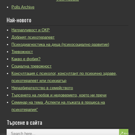
Polls Archive
Най-новото
Натрапливост и ОКР
Добрият психотерапевт
Психодиагностика на деца (психосоциално развитие)
Тревожност
Какво е фобия?
Социална тревожност
Консултация с психолог, консултант по психично здраве,
психотерапевт или психиатър
Неразбирателство в семейството
Търсенето на любов и недоверието, което ни пречи
Семинар на тема „Аспекти на лъжата в процеса на
психотерапия“
Търсене в сайта