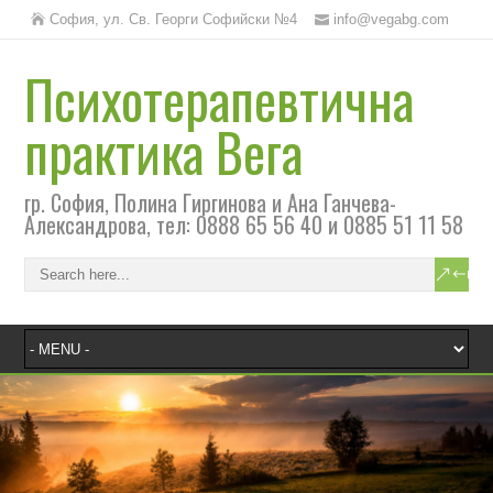
София, ул. Св. Георги Софийски №4
info@vegabg.com
Психотерапевтична
практика Вега
гр. София, Полина Гиргинова и Ана Ганчева-
Александрова, тел: 0888 65 56 40 и 0885 51 11 58