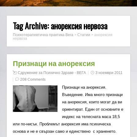
Tag Archive:
анорексия нервоза
Психотерапевтична практика Вега
>
Статии
>
анорексия
нервоза
Признаци на анорексия
Сдружение за Психично Здраве - ВЕГА
3 ноември 2011
208 Comments
Признаци на анорексия.
Въведение. Има много признаци
на анорексия, които могат да ви
ориентират. Един от основните е
индекс на телесната маса 18,5
или по-нисък. Проблемът анорексия има психическа
основа и не е свързан само и единствено с храненето.