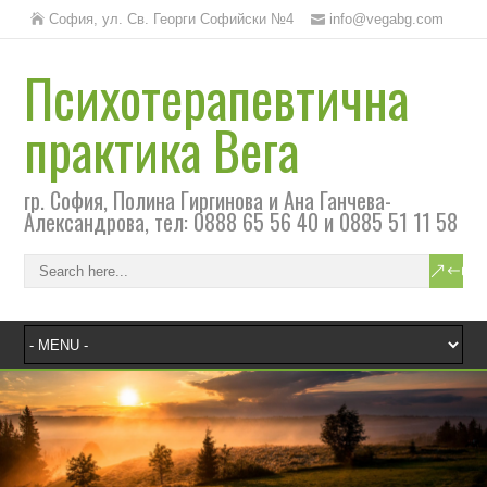
София, ул. Св. Георги Софийски №4
info@vegabg.com
Психотерапевтична
практика Вега
гр. София, Полина Гиргинова и Ана Ганчева-
Александрова, тел: 0888 65 56 40 и 0885 51 11 58