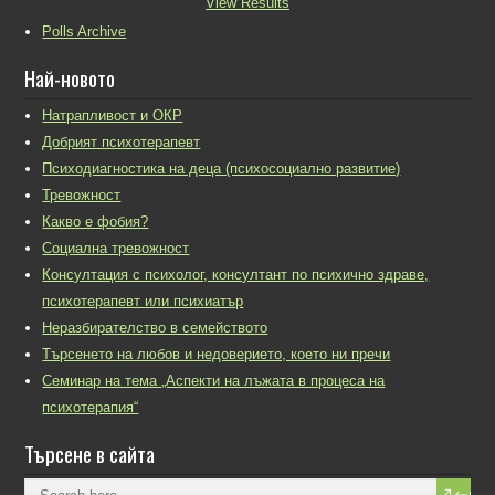
View Results
Polls Archive
Най-новото
Натрапливост и ОКР
Добрият психотерапевт
Психодиагностика на деца (психосоциално развитие)
Тревожност
Какво е фобия?
Социална тревожност
Консултация с психолог, консултант по психично здраве,
психотерапевт или психиатър
Неразбирателство в семейството
Търсенето на любов и недоверието, което ни пречи
Семинар на тема „Аспекти на лъжата в процеса на
психотерапия“
Търсене в сайта