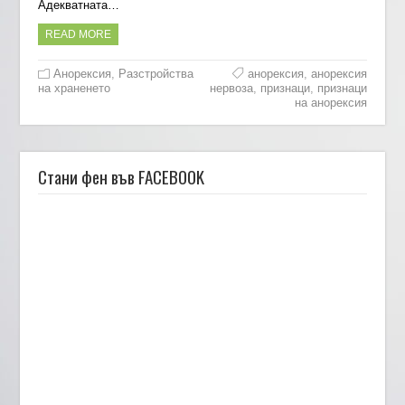
Адекватната…
READ MORE
Анорексия
,
Разстройства
анорексия
,
анорексия
на храненето
нервоза
,
признаци
,
признаци
на анорексия
Стани фен във FACEBOOK