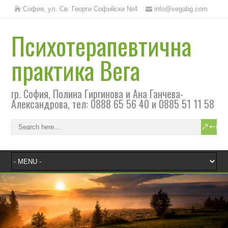
София, ул. Св. Георги Софийски №4
info@vegabg.com
Психотерапевтична
практика Вега
гр. София, Полина Гиргинова и Ана Ганчева-
Александрова, тел: 0888 65 56 40 и 0885 51 11 58