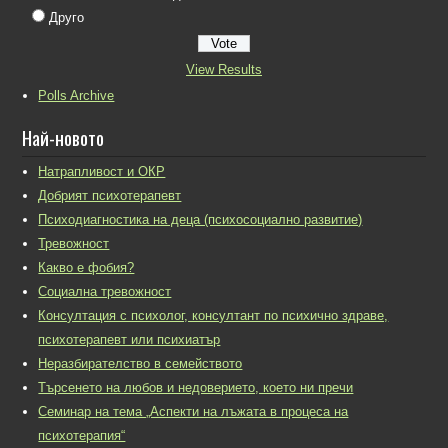
Друго
View Results
Polls Archive
Най-новото
Натрапливост и ОКР
Добрият психотерапевт
Психодиагностика на деца (психосоциално развитие)
Тревожност
Какво е фобия?
Социална тревожност
Консултация с психолог, консултант по психично здраве,
психотерапевт или психиатър
Неразбирателство в семейството
Търсенето на любов и недоверието, което ни пречи
Семинар на тема „Аспекти на лъжата в процеса на
психотерапия“