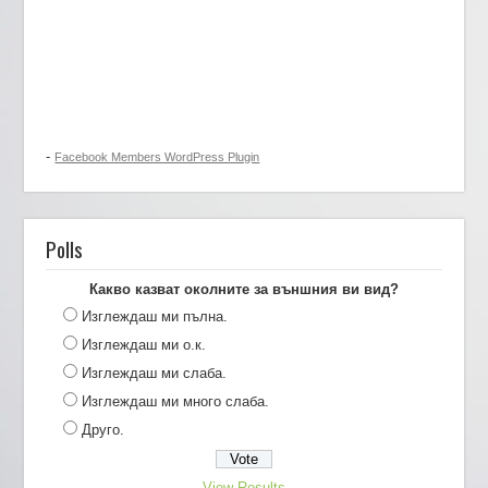
-
Facebook Members WordPress Plugin
Polls
Какво казват околните за външния ви вид?
Изглеждаш ми пълна.
Изглеждаш ми о.к.
Изглеждаш ми слаба.
Изглеждаш ми много слаба.
Друго.
View Results