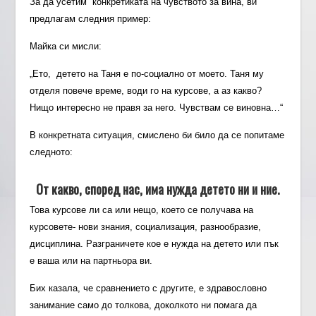
За да усетим конкретиката на чувството за вина, ви
предлагам следния пример:
Майка си мисли:
„Ето, детето на Таня е по-социално от моето. Таня му
отделя повече време, води го на курсове, а аз какво?
Нищо интересно не правя за него. Чувствам се виновна…“
В конкретната ситуация, смислено би било да се попитаме
следното:
От какво, според нас, има нужда детето ни и ние.
Това курсове ли са или нещо, което се получава на
курсовете- нови знания, социализация, разнообразие,
дисциплина. Разграничете кое е нужда на детето или пък
е ваша или на партньора ви.
Бих казала, че сравнението с другите, е здравословно
занимание само до толкова, доколкото ни помага да