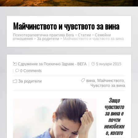
Майчинството и чувството за вина
Психотерапевтична практика Вега
>
Статии
>
Семейни
отношения
>
За родители
>
Майчинството и чувството за вина
Сдружение за Психично Здраве - ВЕГА
5 януари 2015
0 Comments
вина
,
Майчинството
,
За родители
Чувството за вина
Защо
чувството
за вина е
почти
неизбежн
о, когато