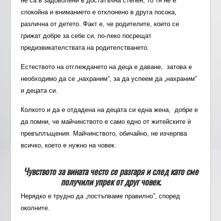
не са в задоволени в достатъчна степен, то тя не е
спокойна и вниманието е отклонено в друга посока,
различна от детето. Факт е, че родителите, които се
грижат добре за себе си, по-леко посрещат
предизвикателствата на родителстването.
Естеството на отглеждането на деца е даване, затова е
необходимо да се „нахраним”, за да успеем да „нахраним”
и децата си.
Колкото и да е отдадена на децата си една жена, добре е
да помни, че майчинството е само едно от житейските ѝ
превъплъщения. Майчинството, обичайно, не изчерпва
всичко, което е нужно на човек.
Чувството за вината често се разгаря и след като сме
получили упрек от друг човек.
Нерядко е трудно да „постъпваме правилно”, според
околните.