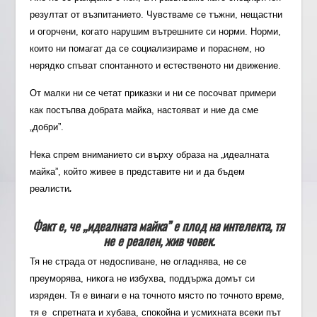
резултат от възпитанието. Чувстваме се тъжни, нещастни
и огорчени, когато нарушим вътрешните си норми. Норми,
които ни помагат да се социализираме и пораснем, но
нерядко спъват спонтанното и естественото ни движение.
От малки ни се четат приказки и ни се посочват примери
как постъпва добрата майка, настояват и ние да сме
„добри”.
Нека спрем вниманието си върху образа на „идеалната
майка”, който живее в представите ни и да бъдем
реалисти
.
Факт е, че „идеалната майка” е плод на интелекта, тя
не е реален, жив човек.
Тя не страда от недоспиване, не огладнява, не се
преуморява, никога не избухва, поддържа домът си
изряден. Тя е винаги е на точното място по точното време,
тя е спретната и хубава, спокойна и усмихната всеки път