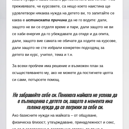
преживявате, че курсовете, са нещо което наистина ще
удовлетвори някаква нужда на детето ви, то запитайте се
каква е
истинската причина
да не го водите: дали,
защото не ви се отделя време и пари, дали защото не ви
се хаби енергия да го убеждавате да отиде и да опита,
дали, защото вие самата не обичате да ходите на курсове,
дали защото не сте избрали конкретен подходящ за
детето ви курс, учител, тема и т.н.
За всеки проблем има решение и възможен план за
осъществяването му, ако не можете да постигнете целта
си сами, потърсете помощ.
Не забравяйте себе си. Понякога майката не успява да
е пълноценна с детето си, защото в момента има
голяма нужда да се погрижи за себе си.
Ако базисните нужди на майката – от общуване,
физическа близост, утвърждаване, принадлежност и секс,