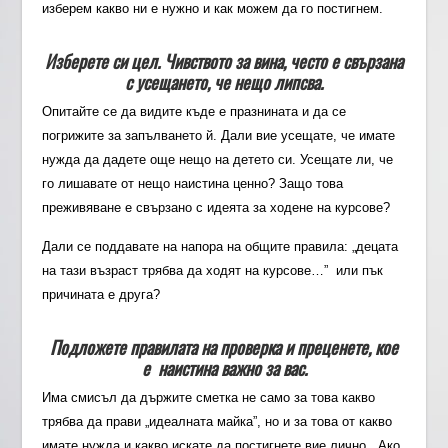
изберем какво ни е нужно и как можем да го постигнем.
Изберете си цел. Чивството за вина, често е свързана
с усещането, че нещо липсва.
Опитайте се да видите къде е празнината и да се
погрижите за запълването й. Дали вие усещате, че имате
нужда да дадете още нещо на детето си. Усещате ли, че
го лишавате от нещо наистина ценно? Защо това
преживяване е свързано с идеята за ходене на курсове?
Дали се поддавате на напора на общите правила: „децата
на тази възраст трябва да ходят на курсове…” или пък
причината е друга?
Подложете правилата на проверка и преценете, кое
е наистина важно за вас.
Има смисъл да държите сметка не само за това какво
трябва да прави „идеалната майка”, но и за това от какво
имате нужда и какво искате да постигнете вие лично. Ако