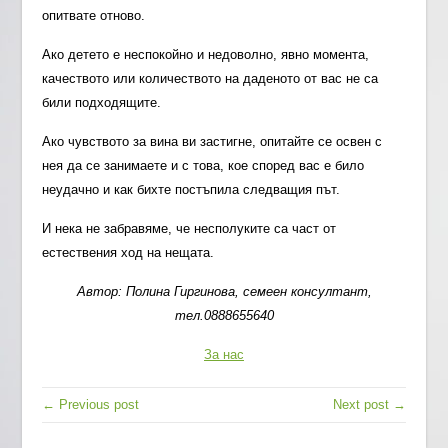
опитвате отново.
Ако детето е неспокойно и недоволно, явно момента,
качеството или количеството на даденото от вас не са
били подходящите.
Ако чувството за вина ви застигне, опитайте се освен с
нея да се занимаете и с това, кое според вас е било
неудачно и как бихте постъпила следващия път.
И нека не забравяме, че несполуките са част от
естествения ход на нещата.
Автор: Полина Гиргинова, семеен консултант,
тел.0888655640
За нас
← Previous post
Next post →