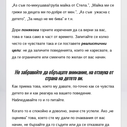
„Аз съм по-мекушава/груба майка от Стела.”, „Майка ми се
грижи за децата ми по-добре от мен.”, „Аз съм ужасна с
детето”, „За нищо не ме бива” и т.н.
Дори
понякога
горните изречения да са верни за вас,
това е така само в част от времето. Запитайте се колко
често се чувствате така и си поставете
реалистични
цели
: не да заличите поведенията, които не харесвате, а
да ги ограничите или смекчите по желан от вас начин.
Не забравяйте да обръщате внимание, на отзвука от
страна на детето ви.
Как приема това, което му давате, по-точно как се чувства
детето ви и как реагира на вашето поведение.
Наблюдавайте го и го питайте.
Когато то е спокойно и доволно, значи сте успели. Ако „не
оценява” това, което сте му дали по очаквания от вас
начин, не бързайте да го съдите или да се отказвате да