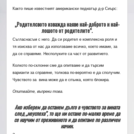
Както пише известният американски педиатър д-р Сиърс:
„Родителсвото изважда наяве най-доброто и най-
лошото от родителите”.
Съгласнасъм с него. Да си родител е комплексна роля и
тя изисква от нас да използваме всичко, което имаме, за
да се справяме. Несполуките са част от развитието.
Колкото по-склонни сме да опитваме и да търсим
варианти за справяне, толкова по-вероятно е да сполучим.
Чувството за вина може да е спънка, която блокира
.
Опитвайте,
въпреки
това.
Ако изберем да останем дълго в чувството за вината
след „неуспеха”, то ще ни остане по-малко време да
се научим от преживяното и да опитаме по различен
начин.