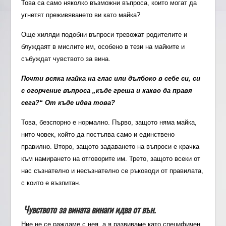
Това са само няколко възможни въпроса, които могат да
угнетят преживяването ви като майка?
Още хиляди подобни въпроси тревожат родителите и
блуждаят в мислите им, особено в тези на майките и
събуждат чувството за вина.
Почти всяка майка на глас или дълбоко в себе си, си
с огорчение въпроса „къде греша и какво да правя
сега?“
От къде идва това?
Това, безспорно е нормално. Първо, защото няма майка,
нито човек, който да постъпва само и единствено
правилно. Второ, защото задаването на въпроси е крачка
към намирането на отговорите им. Трето, защото всеки от
нас съзнателно и несъзнателно се ръководи от правилата,
с които е възпитан.
Чувството за вината
винаги идва от вън.
Ние не се раждаме с нея, а я развиваме като специфичен