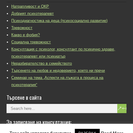
Натрапливост и ОКР
Добрият психотерапевт
Психодиагностика на деца (психосоциално развитие)
Тревожност
Какво е фобия?
Социална тревожност
Консултация с психолог, консултант по психично здраве,
психотерапевт или психиатър
Неразбирателство в семейството
Търсенето на любов и недоверието, което ни пречи
Семинар на тема „Аспекти на лъжата в процеса на
психотерапия“
Търсене в сайта
За записване на консултация:
0888 65 56 40, 0885 51 11 58