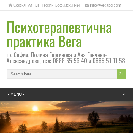
София, ул. Св. Георги Софийски №4
info@vegabg.com
Психотерапевтична
практика Вега
гр. София, Полина Гиргинова и Ана Ганчева-
Александрова, тел: 0888 65 56 40 и 0885 51 11 58