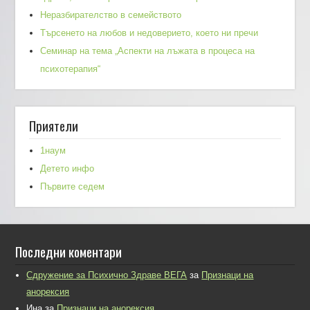
Неразбирателство в семейството
Търсенето на любов и недоверието, което ни пречи
Семинар на тема „Аспекти на лъжата в процеса на
психотерапия“
Приятели
1наум
Детето инфо
Първите седем
Последни коментари
Сдружение за Психично Здраве ВЕГА
за
Признаци на
анорексия
Ина
за
Признаци на анорексия