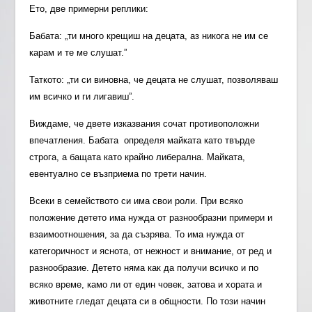
Ето, две примерни реплики:
Бабата: „ти много крещиш на децата, аз никога не им се
карам и те ме слушат.”
Таткото: „ти си виновна, че децата не слушат, позволяваш
им всичко и ги лигавиш”.
Виждаме, че двете изказвания сочат противоположни
впечатления. Бабата определя майката като твърде
строга, а бащата като крайно либерална. Майката,
евентуално се възприема по трети начин.
Всеки в семейството си има свои роли. При всяко
положение детето има нужда от разнообразни примери и
взаимоотношения, за да съзрява. То има нужда от
категоричност и яснота, от нежност и внимание, от ред и
разнообразие. Детето няма как да получи всичко и по
всяко време, камо ли от един човек, затова и хората и
животните гледат децата си в общности. По този начин