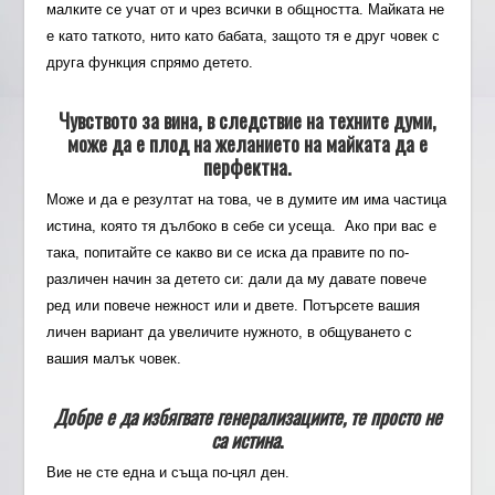
малките се учат от и чрез всички в общността. Майката не
е като таткото, нито като бабата, защото тя е друг човек с
друга функция спрямо детето.
Чувството за вина, в следствие на техните думи,
може да е плод на желанието на майката да е
перфектна.
Може и да е резултат на това, че в думите им има частица
истина, която тя дълбоко в себе си усеща. Ако при вас е
така, попитайте се какво ви се иска да правите по по-
различен начин за детето си: дали да му давате повече
ред или повече нежност или и двете. Потърсете вашия
личен вариант да увеличите нужното, в общуването с
вашия малък човек.
Добре е да избягвате генерализациите, те просто не
са истина
.
Вие не сте една и съща по-цял ден.