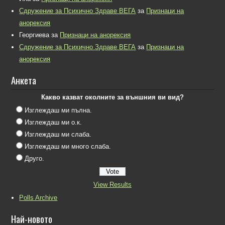
Сдружение за Психично Здраве ВЕГА
за
Признаци на
анорексия
Георгиева
за
Признаци на анорексия
Сдружение за Психично Здраве ВЕГА
за
Признаци на
анорексия
Анкета
Какво казват околните за външния ви вид?
Изглеждаш ми пълна.
Изглеждаш ми о.к.
Изглеждаш ми слаба.
Изглеждаш ми много слаба.
Друго.
View Results
Polls Archive
Най-новото