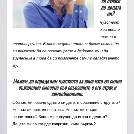
се отнася
до децата
ни?
Чувствот
о за вина е
сложно и
противоречиво. В настоящата статия бихме искали да
ви помогнем да се ориентирате в дебрите му и да
виулесним в това да си помогнете сами в овладяването
му.
Можем да определим чувството за вина като на силно
съжаление смесено със свързаните с его страх и
самообвинение.
Обичам ли повече едното си дете, в сравнение с другото?
Не съм ли прекалено строга Не съм ли твърде
непостоянна? Защо ми е скучно да играя с децата?
Децата ми са твърде капризни, къде бъркам?