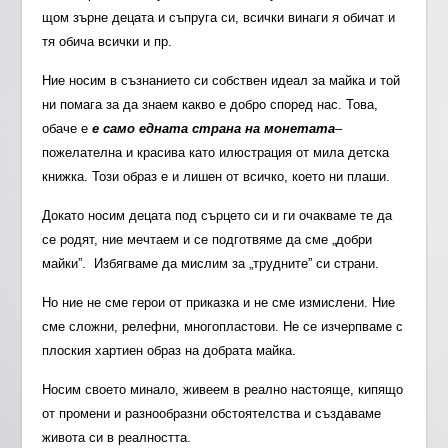
щом зърне децата и съпруга си, всички винаги я обичат и
тя обича всички и пр.
Ние носим в съзнанието си собствен идеал за майка и той
ни помага за да знаем какво е добро според нас. Това,
обаче е
е само едната страна на монетата
–
пожелателна и красива като илюстрация от мила детска
книжка. Този образ е и лишен от всичко, което ни плаши.
Докато носим децата под сърцето си и ги очакваме те да
се родят, ние мечтаем и се подготвяме да сме „добри
майки”. Избягваме да мислим за „трудните” си страни.
Но ние не сме герои от приказка и не сме измислени. Ние
сме сложни, релефни, многопластови. Не се изчерпваме с
плоския хартиен образ на добрата майка.
Носим своето минало, живеем в реално настояще, кипящо
от промени и разнообразни обстоятелства и създаваме
живота си в реалността.